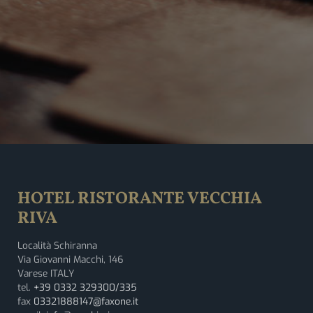
HOTEL RISTORANTE VECCHIA
RIVA
Località Schiranna
Via Giovanni Macchi, 146
Varese ITALY
tel.
+39 0332 329300/335
fax
03321888147@faxone.it