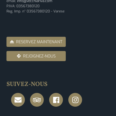
email:
info@vecchiariva.com
P.IVA: 03567380120
Reg. Imp. n° 03567380120 - Varese
RESERVEZ MAINTENANT
REJOIGNEZ-NOUS
SUIVEZ-NOUS