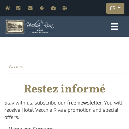
Aller
Navigazione secondaria
FR
Home
+39.0332.329.300
info@vecchiariva.com
Contact & Plan
Travaillez avec nous
Varese et ses alentours
au
contenu
principal
Breadcrumb
Accueil
Restez informé
Stay with us, subscribe our
free newsletter
. You will
receive Hotel Vecchia Riva's promotion and special
offers.