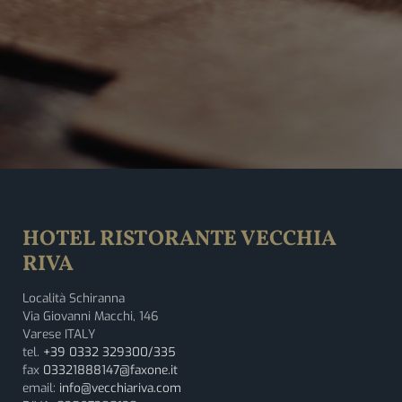
HOTEL RISTORANTE VECCHIA
RIVA
Località Schiranna
Via Giovanni Macchi, 146
Varese ITALY
tel.
+39 0332 329300/335
fax
03321888147@faxone.it
email:
info@vecchiariva.com