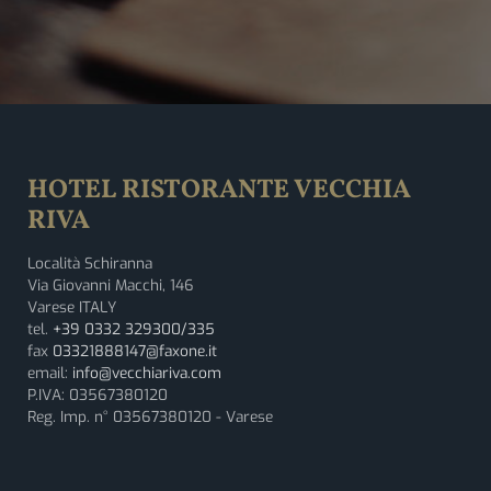
HOTEL RISTORANTE VECCHIA
RIVA
Località Schiranna
Via Giovanni Macchi, 146
Varese ITALY
tel.
+39 0332 329300/335
fax
03321888147@faxone.it
email:
info@vecchiariva.com
P.IVA: 03567380120
Reg. Imp. n° 03567380120 - Varese