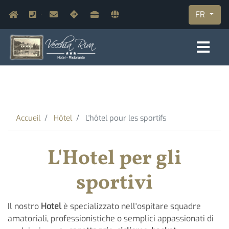
Aller
Navigazione secondaria
FR
Home
+39.0332.329.300
info@vecchiariva.com
Contact & Plan
Travaillez avec nous
Varese et ses alentours
au
contenu
principal
Breadcrumb
Accueil
Hôtel
L'hôtel pour les sportifs
L'Hotel per gli
sportivi
Il nostro
Hotel
è specializzato nell'ospitare squadre
amatoriali, professionistiche o semplici appassionati di