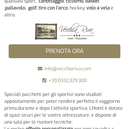
qualsiasi sport,
canottaggio
,
ciclismo,
basket
,pallavolo,
golf,
tiro con l'arco
, hockey,
volo a vela
e
altro.
PRENOTA ORA
info@vecchiariva.com
+39.0332.329.300
Speciali pacchetti per gli sportivi sono studiati
appositamente per poter rendere perfetto il soggiorno
prima,durante e dopo l'attività sportiva. L'Hotel è dotato
di spazi sicuri per le vostre attrezzature, e dispone di
una sala per le riunioni tecniche.
Le nostre
offerte personalizzate
per ogni squadra a