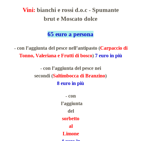
Vini:
bianchi e rossi d.o.c - Spumante
brut e Moscato
dolce
65 euro a
persona
- con l’aggiunta del pesce nell’antipasto (
Carpaccio di
Tonno, Valeriana e Frutti di bosco
)
7 euro in più
- con l’aggiunta del pesce nei
secondi (
Saltimbocca di Branzino
)
8 euro in più
- con
l’aggiunta
del
sorbetto
al
Limone