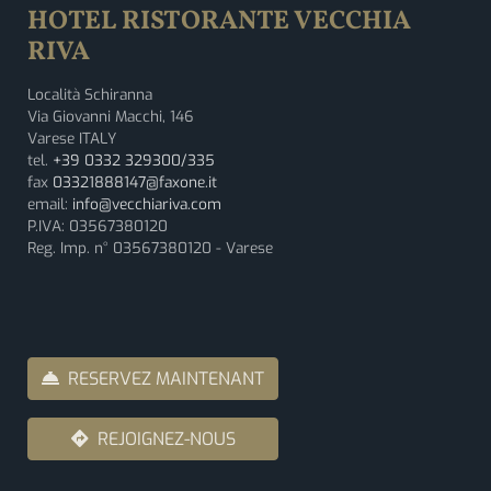
HOTEL RISTORANTE VECCHIA
RIVA
Località Schiranna
Via Giovanni Macchi, 146
Varese ITALY
tel.
+39 0332 329300/335
fax
03321888147@faxone.it
email:
info@vecchiariva.com
P.IVA: 03567380120
Reg. Imp. n° 03567380120 - Varese
RESERVEZ MAINTENANT
REJOIGNEZ-NOUS