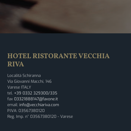
HOTEL RISTORANTE VECCHIA
RIVA
Località Schiranna
Via Giovanni Macchi, 146
Varese ITALY
tel.
+39 0332 329300/335
fax
03321888147@faxone.it
email:
info@vecchiariva.com
P.IVA: 03567380120
Reg. Imp. n° 03567380120 - Varese