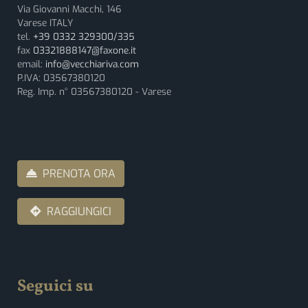
Via Giovanni Macchi, 146
Varese ITALY
tel.
+39 0332 329300/335
fax
03321888147@faxone.it
email:
info@vecchiariva.com
P.IVA: 03567380120
Reg. Imp. n° 03567380120 - Varese
PRENOTA ORA
RAGGIUNGICI
Seguici su