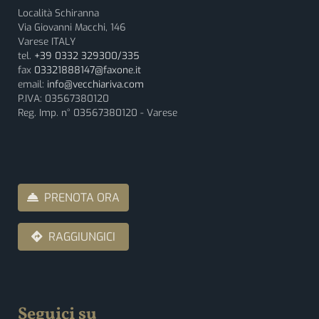
Località Schiranna
Via Giovanni Macchi, 146
Varese ITALY
tel.
+39 0332 329300/335
fax
03321888147@faxone.it
email:
info@vecchiariva.com
P.IVA: 03567380120
Reg. Imp. n° 03567380120 - Varese
PRENOTA ORA
RAGGIUNGICI
Seguici su