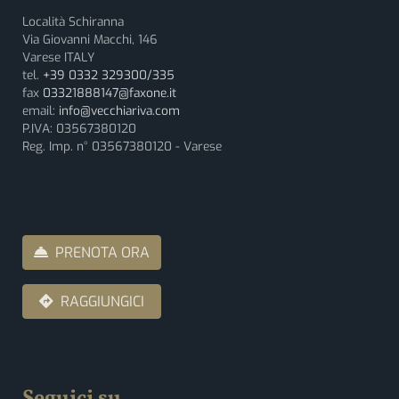
Località Schiranna
Via Giovanni Macchi, 146
Varese ITALY
tel.
+39 0332 329300/335
fax
03321888147@faxone.it
email:
info@vecchiariva.com
P.IVA: 03567380120
Reg. Imp. n° 03567380120 - Varese
PRENOTA ORA
RAGGIUNGICI